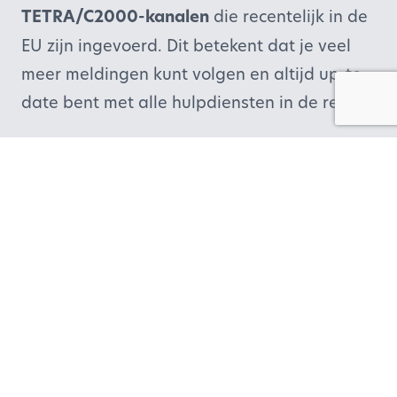
TETRA/C2000-kanalen
die recentelijk in de
EU zijn ingevoerd. Dit betekent dat je veel
meer meldingen kunt volgen en altijd up-to-
date bent met alle hulpdiensten in de regio.
Gelijktijdig inzicht in meerdere diensten
Beide displays van Blue Eye 2 geven
tot drie
hulpdiensten tegelijk
weer. Zo zie je direct of
een ambulance, brandweer of politie in jouw
directe omgeving actief is. Dit is handig
wanneer je denkt dat één voertuig je
melding veroorzaakt, maar er in
werkelijkheid meerdere eenheden betrokken
zijn.