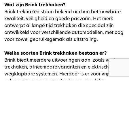
Wat zijn Brink trekhaken?
Brink trekhaken staan bekend om hun betrouwbare
kwaliteit, veiligheid en goede pasvorm. Het merk
ontwerpt al lange tijd trekhaken die speciaal zijn
ontwikkeld voor verschillende automodellen, met oog
voor zowel gebruiksgemak als uitstraling.
Welke soorten Brink trekhaken bestaan er?
Brink biedt meerdere uitvoeringen aan, zoals vaste
trekhaken, afneembare varianten en elektrisch
wegklapbare systemen. Hierdoor is er voor vrijwel
iedere auto en gebruikssituatie een geschikte
oplossing.
Waarom kiezen voor een Brink trekhaak bij AST
Car Inside Nijverdal?
Bij AST Car Inside Nijverdal worden Brink trekhaken
dagelijks gemonteerd door ervaren monteurs. De
montage gebeurt zorgvuldig en volgens