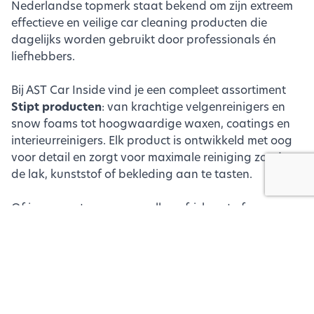
Nederlandse topmerk staat bekend om zijn extreem
effectieve en veilige car cleaning producten die
dagelijks worden gebruikt door professionals én
liefhebbers.
Bij AST Car Inside vind je een compleet assortiment
Stipt producten
: van krachtige velgenreinigers en
snow foams tot hoogwaardige waxen, coatings en
interieurreinigers. Elk product is ontwikkeld met oog
voor detail en zorgt voor maximale reiniging zonder
de lak, kunststof of bekleding aan te tasten.
Of je nu gaat voor een snelle opfrisbeurt of een
volledige detailbehandeling, met Stipt haal je
zichtbaar resultaat
en een diepe, langdurige
bescherming. De producten zijn gebruiksvriendelijk
en leveren keer op keer een showroomwaardige
uitstraling.