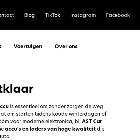
ontact
Blog
TikTok
Instagram
Facebook
s
Voertuigen
Over ons
rtklaar
accu
is essentieel om zonder zorgen de weg
aat om starten tijdens koude winterdagen of
room voor moderne elektronica, bij
AST Car
je
accu’s en laders van hoge kwaliteit
die
auto.