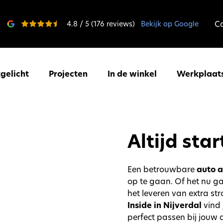
C
4.8 / 5 (176 reviews)
Bekijk op Google
tgelicht
Projecten
In de winkel
Werkplaat
Altijd sta
Een betrouwbare
auto 
op te gaan. Of het nu g
het leveren van extra st
Inside in Nijverdal
vind 
perfect passen bij jouw 