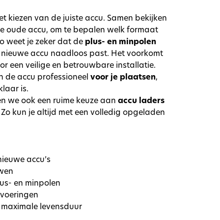
het kiezen van de juiste accu. Samen bekijken
 de oude accu, om te bepalen welk formaat
Zo weet je zeker dat de
plus- en minpolen
 nieuwe accu naadloos past. Het voorkomt
or een veilige en betrouwbare installatie.
n de accu professioneel
voor je plaatsen
,
klaar is.
n we ook een ruime keuze aan
accu laders
 Zo kun je altijd met een volledig opgeladen
nieuwe accu’s
uwen
lus- en minpolen
itvoeringen
 maximale levensduur