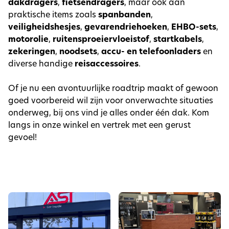
dakdragers
,
fietsendragers
, maar ook aan
praktische items zoals
spanbanden
,
veiligheidshesjes
,
gevarendriehoeken
,
EHBO-sets
,
motorolie
,
ruitensproeiervloeistof
,
startkabels
,
zekeringen
,
noodsets
,
accu- en telefoonladers
en
diverse handige
reisaccessoires
.
Of je nu een avontuurlijke roadtrip maakt of gewoon
goed voorbereid wil zijn voor onverwachte situaties
onderweg, bij ons vind je alles onder één dak. Kom
langs in onze winkel en vertrek met een gerust
gevoel!