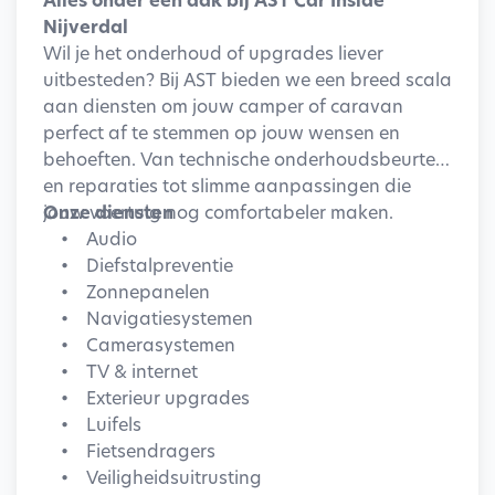
Alles onder één dak bij AST Car Inside
Nijverdal
Wil je het onderhoud of upgrades liever
uitbesteden? Bij AST bieden we een breed scala
aan diensten om jouw camper of caravan
perfect af te stemmen op jouw wensen en
behoeften. Van technische onderhoudsbeurten
en reparaties tot slimme aanpassingen die
jouw voertuig nog comfortabeler maken.
Onze diensten
• Audio
• Diefstalpreventie
• Zonnepanelen
• Navigatiesystemen
• Camerasystemen
• TV & internet
• Exterieur upgrades
• Luifels
• Fietsendragers
• Veiligheidsuitrusting