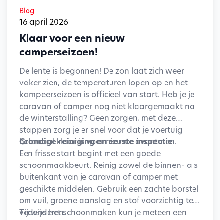
Blog
16 april 2026
Klaar voor een nieuw
camperseizoen!
De lente is begonnen! De zon laat zich weer
vaker zien, de temperaturen lopen op en het
kampeerseizoen is officieel van start. Heb je je
caravan of camper nog niet klaargemaakt na
de winterstalling? Geen zorgen, met deze
stappen zorg je er snel voor dat je voertuig
helemaal klaar is voor nieuwe avonturen.
Grondige reiniging en eerste inspectie
Een frisse start begint met een goede
schoonmaakbeurt. Reinig zowel de binnen- als
buitenkant van je caravan of camper met
geschikte middelen. Gebruik een zachte borstel
om vuil, groene aanslag en stof voorzichtig te
verwijderen.
Tijdens het schoonmaken kun je meteen een