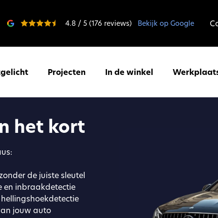
C
4.8 / 5 (176 reviews)
Bekijk op Google
tgelicht
Projecten
In de winkel
Werkplaat
n het kort
aus:
zonder de juiste sleutel
e en inbraakdetectie
 hellingshoekdetectie
 van jouw auto