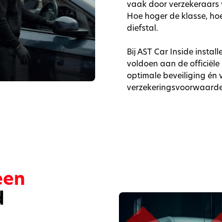
vaak door verzekeraars v
Hoe hoger de klasse, hoe
diefstal.
Bij AST Car Inside instal
voldoen aan de officiël
optimale beveiliging én
verzekeringsvoorwaarde
een
d