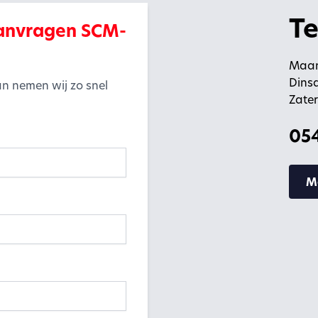
Te
 aanvragen SCM-
Maan
Dinsd
n nemen wij zo snel
Zater
054
M