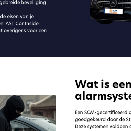
gebreide beveiliging
 de eisen van je
en. AST Car Inside
gt overigens voor een
Wat is ee
alarmsys
Een SCM-gecertificeerd a
goedgekeurd door de Stic
Deze systemen voldoen a